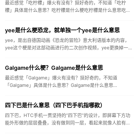
最近感觉「吃柠檬」爆火有没有？挺好奇的，不知道「吃柠
檬」具体是什么意思？吃柠檬是什么梗吃柠檬是什么意思吃柠
檬，是流行于中国大陆社交网络的一个迷因，用于表达人们羡
慕、嫉妒的心情。...
yee是什么梗恐龙，就单独一个yee是什么意思
yee，是出自德国动画《恐龙的冒险》意大利语版本的内容，
yee这个梗是对这部动画进行的二次创作视频，yee更换掉一些
其他作品中音调相似的音，或者单纯的yee音当做“yee”乐器...
Galgame什么梗？Galgame是什么意思
最近感觉「Galgame」爆火有没有？挺好奇的，不知道
「Galgame」具体是什么意思？Galgame是什么意思
Galgame（简写为“ギャルゲー”、“GAL”，罗马音：gya...
四下巴是什么意思（四下巴手机指哪款）
四下巴，HTC手机一贯坚持的“四下巴”的设计，即屏幕下方功
能外形做的层层叠叠，没有做到同一层，看起来就像人脸有四
个下巴一样。尤其是指HTCOneM8这款手机，“感人的四下巴”
四...