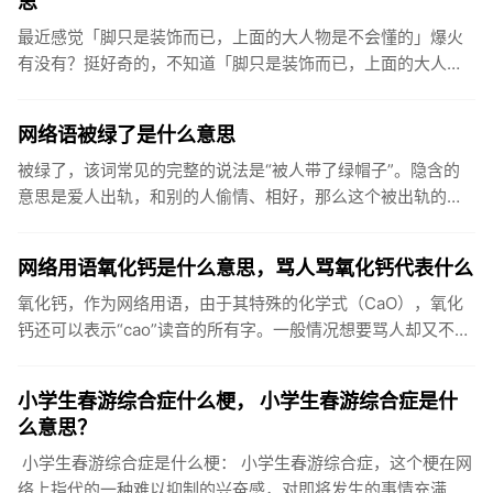
思
最近感觉「脚只是装饰而已，上面的大人物是不会懂的」爆火
有没有？挺好奇的，不知道「脚只是装饰而已，上面的大人物
是不会懂的」具体是什么意思？脚只是装饰而已，上面的大人
物是不会懂的是...
网络语被绿了是什么意思
被绿了，该词常见的完整的说法是“被人带了绿帽子”。隐含的
意思是爱人出轨，和别的人偷情、相好，那么这个被出轨的一
方就被称做是被戴了绿帽子，被绿了。“被绿了”出处在哪上面
提到了该词...
网络用语氧化钙是什么意思，骂人骂氧化钙代表什么
氧化钙，作为网络用语，由于其特殊的化学式（CaO），氧化
钙还可以表示“cao”读音的所有字。一般情况想要骂人却又不想
太直接就会说氧化钙。出自一个内涵段子：女神给我发来一句
缺氧化...
小学生春游综合症什么梗， 小学生春游综合症是什
么意思？
小学生春游综合症是什么梗： 小学生春游综合症，这个梗在网
络上指代的一种难以抑制的兴奋感，对即将发生的事情充满了