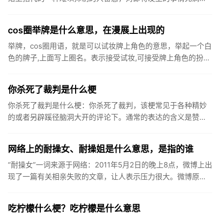
期待。这种兴奋的感觉就好像小学时候学校通知要去春游了一
样，开始为...
cos圈举牌是什么意思，在漫展上出现的
举牌，cos圈用语，就是可以试妆牌上角色的意思，举起一个白
色的牌子,上面写上圈名。表示接受试妆,可接受牌上角色的扮
演,可试拍牌上的角色。一般在漫展上出现。一般出现在漫展
上，非官...
你杀死了裁判是什么梗
你杀死了裁判是什么梗：你杀死了裁判，该梗常见于各种精妙
的或者另辟蹊径脑洞大开的评论下。通常的表达的含义是赞美
这个人的评论特别精彩，表示简直就是当仁不让当之无愧的神
评论热评第一的...
网络上的耐操女、耐操姐是什么意思，是指的谁
“耐操女”一词来源于网络：2011年5月2日的晚上8点，微博上出
现了一篇有关相亲失败的文章，让人表示压力很大。微博原文
上说：“相亲回来了，失败！我不明白是我长的丑啊？还是什么
原...
吃柠檬什么梗？吃柠檬是什么意思