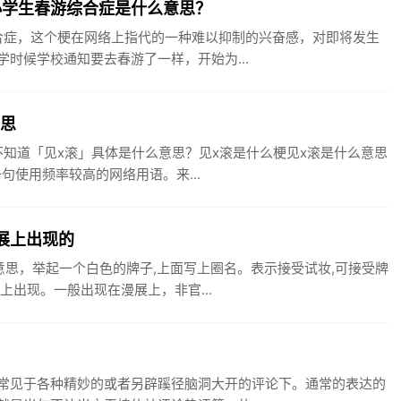
小学生春游综合症是什么意思？
合症，这个梗在网络上指代的一种难以抑制的兴奋感，对即将发生
时候学校通知要去春游了一样，开始为...
意思
知道「见x滚」具体是什么意思？见x滚是什么梗见x滚是什么意思
句使用频率较高的网络用语。来...
展上出现的
意思，举起一个白色的牌子,上面写上圈名。表示接受试妆,可接受牌
上出现。一般出现在漫展上，非官...
常见于各种精妙的或者另辟蹊径脑洞大开的评论下。通常的表达的