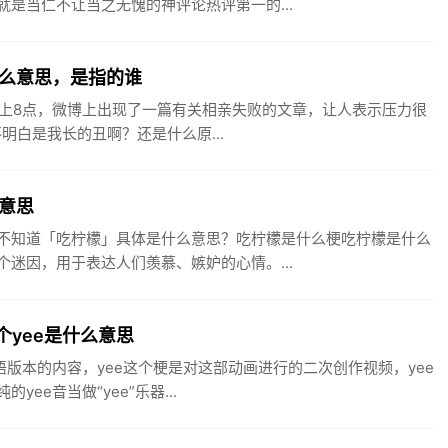
是当仁不让当之无愧的神评论热评第一的...
么意思，是指的谁
的晚上8点，微博上出现了一篇有关相亲失败的文章，让人表示压力很
明白是我长的丑啊？还是什么原...
意思
不知道「吃柠檬」具体是什么意思？吃柠檬是什么梗吃柠檬是什么
迷因，用于表达人们羡慕、嫉妒的心情。...
个yee是什么意思
语版本的内容，yee这个梗是对这部动画进行的二次创作视频，yee
e音当做“yee”乐器...