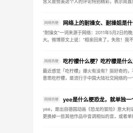
含义是赞美这个人的评论特别精彩，表示简直就
网络上的耐操女、耐操姐是什
网络热梗
“耐操女”一词来源于网络：2011年5月2日
大。微博原文上说：“相亲回来了，失败！我不
吃柠檬什么梗？吃柠檬是什么
网络热梗
最近感觉「吃柠檬」爆火有没有？挺好奇的，
意思吃柠檬，是流行于中国大陆社交网络的一个
yee是什么梗恐龙，就单独一
网络热梗
yee，是出自德国动画《恐龙的冒险》意大利
更换掉一些其他作品中音调相似的音，或者单纯的ye