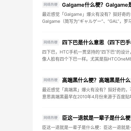
Galgame什么梗？Galgam
网络热梗
最近感觉「Galgame」爆火有没有？挺好奇的
Galgame（简写为“ギャルゲー”、“GAL”，罗马音
四下巴是什么意思（四下巴手
网络热梗
四下巴，HTC手机一贯坚持的“四下巴”的设
像人脸有四个下巴一样。尤其是指HTCOneM8
高端黑什么梗？高端黑是什么
网络热梗
最近感觉「高端黑」爆火有没有？挺好奇的，
意思高端黑最早在2010年4月份来源于百度贴
臣这一退就是一辈子是什么梗
网络热梗
臣这一退就是一辈子是什么梗：臣这一退就是