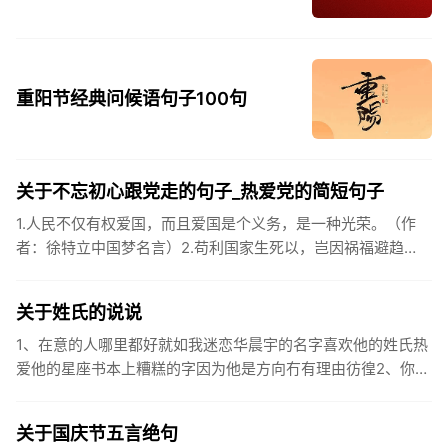
重阳节经典问候语句子100句
关于不忘初心跟党走的句子_热爱党的简短句子
1.人民不仅有权爱国，而且爱国是个义务，是一种光荣。（作
者：徐特立中国梦名言）2.苟利国家生死以，岂因祸福避趋
之。（作者：林则徐）3.不忘初心跟党走，走进祖国的壮美山
河。4.和...
关于姓氏的说说
1、在意的人哪里都好就如我迷恋华晨宇的名字喜欢他的姓氏热
爱他的星座书本上糟糕的字因为他是方向冇有理由彷徨2、你的
姓氏，是我最熟悉的字。3、看到你名字姓氏甚至其中一个字我
都会突然...
关于国庆节五言绝句