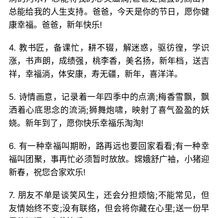
总能给我的人生支持。爸爸，今天是你的节日，愿你健
康幸福。爸爸，新年快乐!
4. 教书匠，备课忙，耕不辍，解迷惑，驱彷徨，学识
涨，书声朗，成绩强，桃李香，美名扬，新年档，送吉
祥，幸福淌，体安康，寿无疆，新年，喜洋洋。
5. 诗情画意，记录着一年四季中的点滴;梅香雪飘，飘
洒着心底思念的流淌;狮舞炮啸，映射了喜气盈盈的妖
娆。新年到了，愿你快乐幸福乐淘淘!
6. 有一种幸福叫期盼，路再远也要回家看看;有一种幸
福叫团聚，事再忙必须暂时放放。嫦娥舒广袖，小猪迎
新春，祝您合家欢乐!
7. 朋友不单是谈笑风生，还会分担烦恼;不能常见，但
友情始终不变;没有联络，但会将你藏在心里;送一份早