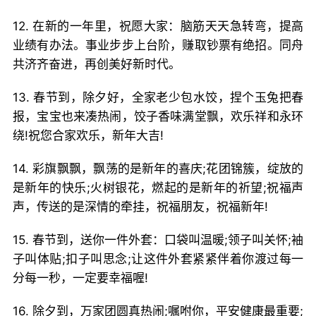
12. 在新的一年里，祝愿大家：脑筋天天急转弯，提高
业绩有办法。事业步步上台阶，赚取钞票有绝招。同舟
共济齐奋进，再创美好新时代。
13. 春节到，除夕好，全家老少包水饺，捏个玉兔把春
报，宝宝也来凑热闹，饺子香味满堂飘，欢乐祥和永环
绕!祝您合家欢乐，新年大吉!
14. 彩旗飘飘，飘荡的是新年的喜庆;花团锦簇，绽放的
是新年的快乐;火树银花，燃起的是新年的祈望;祝福声
声，传送的是深情的牵挂，祝福朋友，祝福新年!
15. 春节到，送你一件外套：口袋叫温暖;领子叫关怀;袖
子叫体贴;扣子叫思念;让这件外套紧紧伴着你渡过每一
分每一秒，一定要幸福喔!
16. 除夕到，万家团圆真热闹;嘱咐你，平安健康最重要;