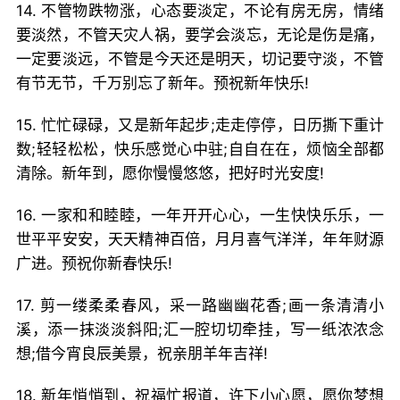
14. 不管物跌物涨，心态要淡定，不论有房无房，情绪
要淡然，不管天灾人祸，要学会淡忘，无论是伤是痛，
一定要淡远，不管是今天还是明天，切记要守淡，不管
有节无节，千万别忘了新年。预祝新年快乐!
15. 忙忙碌碌，又是新年起步;走走停停，日历撕下重计
数;轻轻松松，快乐感觉心中驻;自自在在，烦恼全部都
清除。新年到，愿你慢慢悠悠，把好时光安度!
16. 一家和和睦睦，一年开开心心，一生快快乐乐，一
世平平安安，天天精神百倍，月月喜气洋洋，年年财源
广进。预祝你新春快乐!
17. 剪一缕柔柔春风，采一路幽幽花香;画一条清清小
溪，添一抹淡淡斜阳;汇一腔切切牵挂，写一纸浓浓念
想;借今宵良辰美景，祝亲朋羊年吉祥!
18. 新年悄悄到，祝福忙报道，许下小心愿，愿你梦想