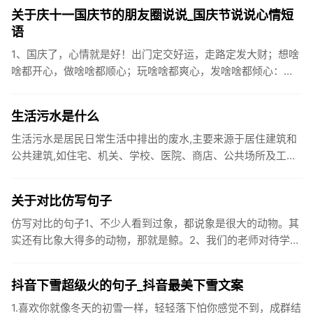
关于庆十一国庆节的朋友圈说说_国庆节说说心情短
语
1、国庆了，心情就是好！出门定交好运，走路定发大财；想啥
啥都开心，做啥啥都顺心；玩啥啥都爽心，发啥啥都倾心：祝
你国庆开怀，乐的合不拢嘴哦！2、张灯结彩喜气浓，欢天喜地
笑开颜;华...
生活污水是什么
生活污水是居民日常生活中排出的废水,主要来源于居住建筑和
公共建筑,如住宅、机关、学校、医院、商店、公共场所及工业
企业卫生间等。生活污水所含的污染物主要是有机物（如蛋白
质、碳水化...
关于对比仿写句子
仿写对比的句子1、不少人看到过象，都说象是很大的动物。其
实还有比象大得多的动物，那就是鲸。2、我们的老师对待学生
很温柔，对待学生的学习却很严厉。3、松鼠的叫声很响亮，比
黄鼠狼的...
抖音下雪超级火的句子_抖音最美下雪文案
1.喜欢你就像冬天的初雪一样，轻轻落下怕你感觉不到，成群结