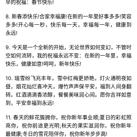
早的祝福：春节快乐!
8. 新春添快乐!合家幸福康!在新的一年里好事多多!笑容
多多!开心每一秒，快乐每一天，幸福每一年，健康到
永远!
9. 今天是一个全新的开始，无论世界如何变幻，不管时
空如何流转，我的祝福永远不变：在新的一年里，幸福
快乐，健康如意!呵呵，新年快乐!
10. 瑞雪纷飞兆丰年，雪中红梅更娇艳。灯火通明夜如
昼，烟花灿烂喜冲天。爆竹声声保平安，福到人间身翻
转。红酒滴滴香浓醇，餐餐美味润心间。愿你吉祥如意
到，平安幸福到永远!
11. 春天的鲜花簇拥你，祝你新年事业顺;夏日的彩虹照
亮你，祝你前途更光明;秋天的果实滋润你，祝你新年
最健康;冬日的雪花陪伴你，祝你新年步步高!