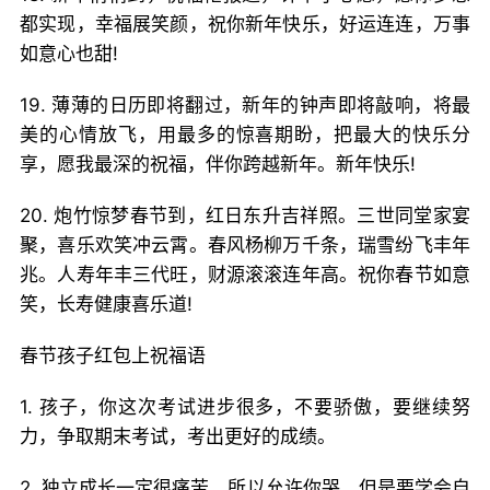
都实现，幸福展笑颜，祝你新年快乐，好运连连，万事
如意心也甜!
19. 薄薄的日历即将翻过，新年的钟声即将敲响，将最
美的心情放飞，用最多的惊喜期盼，把最大的快乐分
享，愿我最深的祝福，伴你跨越新年。新年快乐!
20. 炮竹惊梦春节到，红日东升吉祥照。三世同堂家宴
聚，喜乐欢笑冲云霄。春风杨柳万千条，瑞雪纷飞丰年
兆。人寿年丰三代旺，财源滚滚连年高。祝你春节如意
笑，长寿健康喜乐道!
春节孩子红包上祝福语
1. 孩子，你这次考试进步很多，不要骄傲，要继续努
力，争取期末考试，考出更好的成绩。
2. 独立成长一定很痛苦，所以允许你哭，但是要学会自