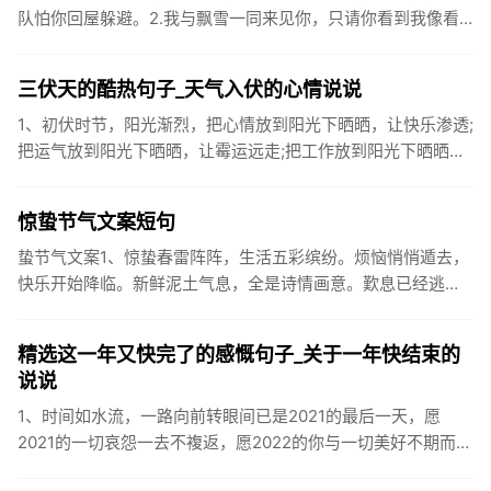
队怕你回屋躲避。2.我与飘雪一同来见你，只请你看到我像看
到雪一样惊喜3.坐标武汉！今天也下了好大的雪！4.下雪的时
候你...
三伏天的酷热句子_天气入伏的心情说说
1、初伏时节，阳光渐烈，把心情放到阳光下晒晒，让快乐渗透;
把运气放到阳光下晒晒，让霉运远走;把工作放到阳光下晒晒，
让成功保留。2、现在的天气，自来水可以直接泡方便麵！3、
伏之后...
惊蛰节气文案短句
蛰节气文案1、惊蛰春雷阵阵，生活五彩缤纷。烦恼悄悄遁去，
快乐开始降临。新鲜泥土气息，全是诗情画意。歎息已经逃
逸，安康不离不弃。惊蛰必有惊喜，好运天天爱你!2、惊蛰
到，阳光绕，晒...
精选这一年又快完了的感慨句子_关于一年快结束的
说说
1、时间如水流，一路向前转眼间已是2021的最后一天，愿
2021的一切哀怨一去不複返，愿2022的你与一切美好不期而
遇。2、认认真真过好2021年仅有的这几天，然后调整好心态