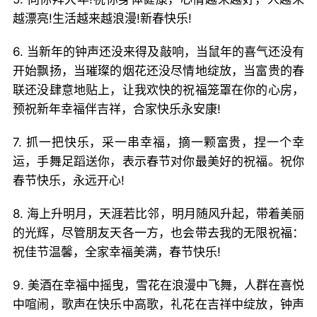
越漂亮!生活越来越浪漫!新春快乐!
6. 当新年的钟声还没来得及敲响，当鼠年的喜气还没有
开始飘扬，当璀璨的烟花还没尽情地绽放，当富贵的春
联还没肆意地贴上，让我欢快的祝福笼罩在你的心房，
预祝新年幸福伴吉祥，合家快乐永安康!
7. 抓一把快乐，采一串幸福，摘一颗富贵，捏一个幸
运，手舞足蹈送你，表示春节对你最美好的祝福。祝你
春节快乐，永远开心!
8. 海上升明月，天涯若比邻，明月随风升起，带着美丽
的光辉，尽管朋友天各一方，也会带去我的无限祝福：
祝佳节温馨，全家幸福美满，春节快乐!
9. 美酒在幸福中摇曳，雪花在浪漫中飞舞，人群在喜悦
中喧闹，歌声在快乐中高歌，礼花在吉祥中绽放，钟声