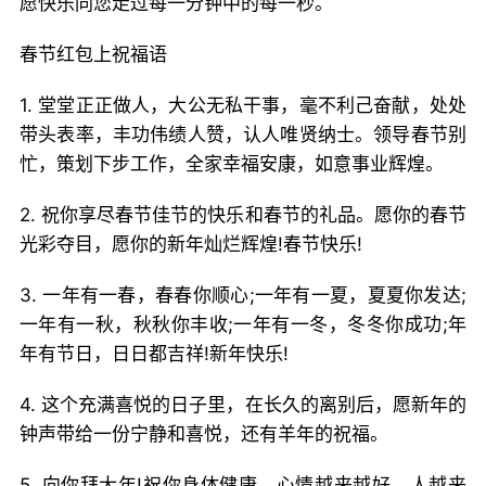
愿快乐同您走过每一分钟中的每一秒。
春节红包上祝福语
1. 堂堂正正做人，大公无私干事，毫不利己奋献，处处
带头表率，丰功伟绩人赞，认人唯贤纳士。领导春节别
忙，策划下步工作，全家幸福安康，如意事业辉煌。
2. 祝你享尽春节佳节的快乐和春节的礼品。愿你的春节
光彩夺目，愿你的新年灿烂辉煌!春节快乐!
3. 一年有一春，春春你顺心;一年有一夏，夏夏你发达;
一年有一秋，秋秋你丰收;一年有一冬，冬冬你成功;年
年有节日，日日都吉祥!新年快乐!
4. 这个充满喜悦的日子里，在长久的离别后，愿新年的
钟声带给一份宁静和喜悦，还有羊年的祝福。
5. 向你拜大年!祝你身体健康，心情越来越好，人越来