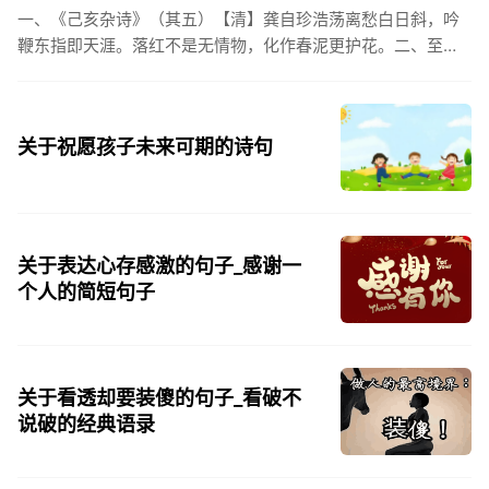
一、《己亥杂诗》（其五）【清】龚自珍浩荡离愁白日斜，吟
鞭东指即天涯。落红不是无情物，化作春泥更护花。二、至今
思项羽，不肯过江东。三、《州桥》【宋】范成大州桥南北是
天街，父老年年...
关于祝愿孩子未来可期的诗句
关于表达心存感激的句子_感谢一
个人的简短句子
关于看透却要装傻的句子_看破不
说破的经典语录