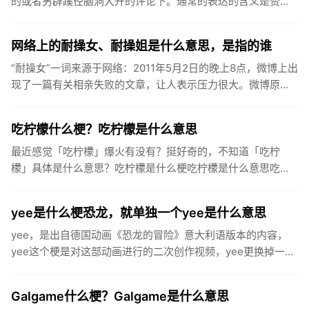
的或者另辟蹊径脑洞大开的评论下。通常的表达的含义是赞美
这个人的评论特别精彩，表示简直就是当仁不让当之无愧的神
评论热评第一的...
网络上的耐操女、耐操姐是什么意思，是指的谁
“耐操女”一词来源于网络：2011年5月2日的晚上8点，微博上出
现了一篇有关相亲失败的文章，让人表示压力很大。微博原文
上说：“相亲回来了，失败！我不明白是我长的丑啊？还是什么
原...
吃柠檬什么梗？吃柠檬是什么意思
最近感觉「吃柠檬」爆火有没有？挺好奇的，不知道「吃柠
檬」具体是什么意思？吃柠檬是什么梗吃柠檬是什么意思吃柠
檬，是流行于中国大陆社交网络的一个迷因，用于表达人们羡
慕、嫉妒的心情。...
yee是什么梗恐龙，就单独一个yee是什么意思
yee，是出自德国动画《恐龙的冒险》意大利语版本的内容，
yee这个梗是对这部动画进行的二次创作视频，yee更换掉一些
其他作品中音调相似的音，或者单纯的yee音当做“yee”乐器...
Galgame什么梗？Galgame是什么意思