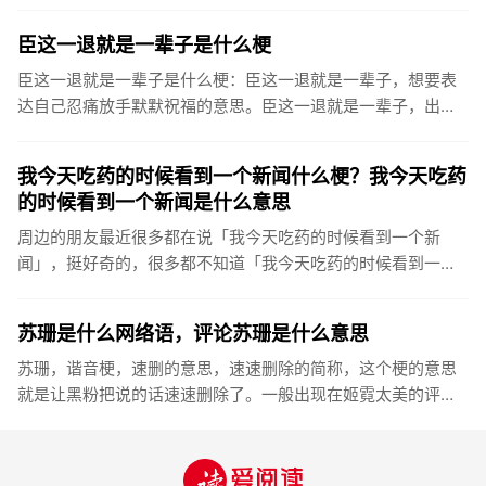
是什么梗当然是选择原谅她是什么意思当然是选择原谅她，该
词常用来调侃那...
臣这一退就是一辈子是什么梗
臣这一退就是一辈子是什么梗：臣这一退就是一辈子，想要表
达自己忍痛放手默默祝福的意思。臣这一退就是一辈子，出自
最近很火的一段土味分手文案，这段文案也堪称最近互联网复
古尴尬文学顶流...
我今天吃药的时候看到一个新闻什么梗？我今天吃药
的时候看到一个新闻是什么意思
周边的朋友最近很多都在说「我今天吃药的时候看到一个新
闻」，挺好奇的，很多都不知道「我今天吃药的时候看到一个
新闻」是什么意思？我今天吃药的时候看到一个新闻是什么梗
是什么意思我今天...
苏珊是什么网络语，评论苏珊是什么意思
苏珊，谐音梗，速删的意思，速速删除的简称，这个梗的意思
就是让黑粉把说的话速速删除了。一般出现在姬霓太美的评论
相关内容中，大家应该都知道目前只有CXK被黑的比较惨各种
抖音评论区都...