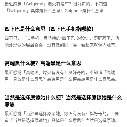
最近感觉「Galgame」爆火有没有？挺好奇的，不知道
「Galgame」具体是什么意思？Galgame是什么意思
Galgame（简写为“ギャルゲー”、“GAL”，罗马音：gya...
四下巴是什么意思（四下巴手机指哪款）
四下巴，HTC手机一贯坚持的“四下巴”的设计，即屏幕下方功
能外形做的层层叠叠，没有做到同一层，看起来就像人脸有四
个下巴一样。尤其是指HTCOneM8这款手机，“感人的四下巴”
四...
高端黑什么梗？高端黑是什么意思
最近感觉「高端黑」爆火有没有？挺好奇的，不知道「高端
黑」具体是什么意思？高端黑是什么梗高端黑是什么意思高端
黑最早在2010年4月份来源于百度贴吧之中，相对于低端黑，
直接骂人开喷...
当然是选择原谅她什么梗？当然是选择原谅她是什么
意思
最近感觉「当然是选择原谅她」爆火有没有？挺好奇的，不知
道「当然是选择原谅她」具体是什么意思？当然是选择原谅她