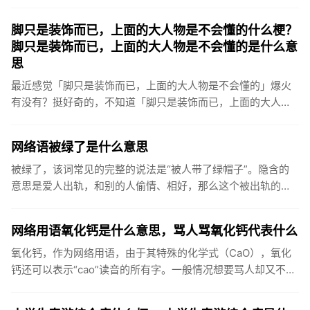
汁、有bear来、“原来是佐田”、“看到xx，啪一下我就xx，很快
啊！...
脚只是装饰而已，上面的大人物是不会懂的什么梗？
脚只是装饰而已，上面的大人物是不会懂的是什么意
思
最近感觉「脚只是装饰而已，上面的大人物是不会懂的」爆火
有没有？挺好奇的，不知道「脚只是装饰而已，上面的大人物
是不会懂的」具体是什么意思？脚只是装饰而已，上面的大人
物是不会懂的是...
网络语被绿了是什么意思
被绿了，该词常见的完整的说法是“被人带了绿帽子”。隐含的
意思是爱人出轨，和别的人偷情、相好，那么这个被出轨的一
方就被称做是被戴了绿帽子，被绿了。“被绿了”出处在哪上面
提到了该词...
网络用语氧化钙是什么意思，骂人骂氧化钙代表什么
氧化钙，作为网络用语，由于其特殊的化学式（CaO），氧化
钙还可以表示“cao”读音的所有字。一般情况想要骂人却又不想
太直接就会说氧化钙。出自一个内涵段子：女神给我发来一句
缺氧化...