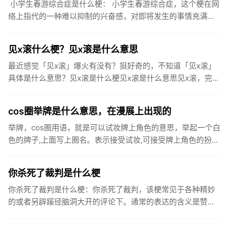
小学生春游综合症是什么梗： 小学生春游综合症，这个梗在网
络上指代的一种难以抑制的兴奋感，对即将发生的事情充满了
期待。这种兴奋的感觉就好像小学时候学校通知要去春游了一
样，开始为...
见x滚什么梗？见x滚是什么意思
最近感觉「见x滚」爆火有没有？挺好奇的，不知道「见x滚」
具体是什么意思？见x滚是什么梗见x滚是什么意思见x滚，完整
句是“看见xx我就滚进来了”，是一句使用频率较高的网络用
语。来...
cos圈举牌是什么意思，在漫展上出现的
举牌，cos圈用语，就是可以试妆牌上角色的意思，举起一个白
色的牌子,上面写上圈名。表示接受试妆,可接受牌上角色的扮
演,可试拍牌上的角色。一般在漫展上出现。一般出现在漫展
上，非官...
你杀死了裁判是什么梗
你杀死了裁判是什么梗：你杀死了裁判，该梗常见于各种精妙
的或者另辟蹊径脑洞大开的评论下。通常的表达的含义是赞美
这个人的评论特别精彩，表示简直就是当仁不让当之无愧的神
评论热评第一的...