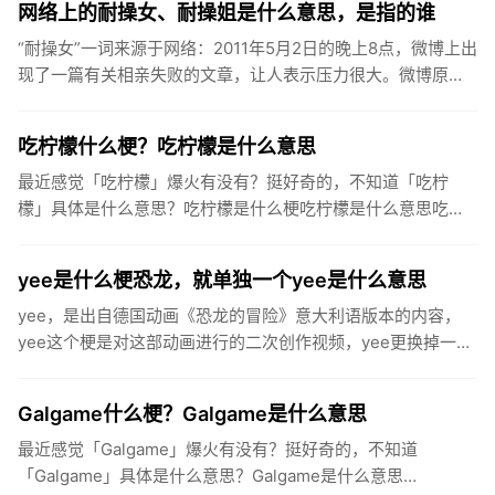
网络上的耐操女、耐操姐是什么意思，是指的谁
“耐操女”一词来源于网络：2011年5月2日的晚上8点，微博上出
现了一篇有关相亲失败的文章，让人表示压力很大。微博原文
上说：“相亲回来了，失败！我不明白是我长的丑啊？还是什么
原...
吃柠檬什么梗？吃柠檬是什么意思
最近感觉「吃柠檬」爆火有没有？挺好奇的，不知道「吃柠
檬」具体是什么意思？吃柠檬是什么梗吃柠檬是什么意思吃柠
檬，是流行于中国大陆社交网络的一个迷因，用于表达人们羡
慕、嫉妒的心情。...
yee是什么梗恐龙，就单独一个yee是什么意思
yee，是出自德国动画《恐龙的冒险》意大利语版本的内容，
yee这个梗是对这部动画进行的二次创作视频，yee更换掉一些
其他作品中音调相似的音，或者单纯的yee音当做“yee”乐器...
Galgame什么梗？Galgame是什么意思
最近感觉「Galgame」爆火有没有？挺好奇的，不知道
「Galgame」具体是什么意思？Galgame是什么意思