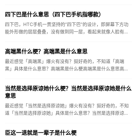
Galgame（简写为“ギャルゲー”、“GAL”，罗马音：gya...
四下巴是什么意思（四下巴手机指哪款）
四下巴，HTC手机一贯坚持的“四下巴”的设计，即屏幕下方功
能外形做的层层叠叠，没有做到同一层，看起来就像人脸有四
个下巴一样。尤其是指HTCOneM8这款手机，“感人的四下巴”
四...
高端黑什么梗？高端黑是什么意思
最近感觉「高端黑」爆火有没有？挺好奇的，不知道「高端
黑」具体是什么意思？高端黑是什么梗高端黑是什么意思高端
黑最早在2010年4月份来源于百度贴吧之中，相对于低端黑，
直接骂人开喷...
当然是选择原谅她什么梗？当然是选择原谅她是什么
意思
最近感觉「当然是选择原谅她」爆火有没有？挺好奇的，不知
道「当然是选择原谅她」具体是什么意思？当然是选择原谅她
是什么梗当然是选择原谅她是什么意思当然是选择原谅她，该
词常用来调侃那...
臣这一退就是一辈子是什么梗