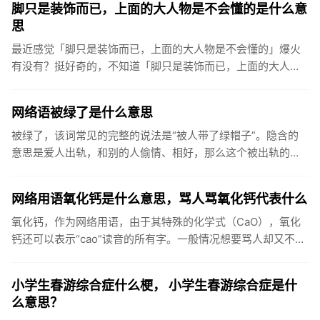
脚只是装饰而已，上面的大人物是不会懂的是什么意
思
最近感觉「脚只是装饰而已，上面的大人物是不会懂的」爆火
有没有？挺好奇的，不知道「脚只是装饰而已，上面的大人物
是不会懂的」具体是什么意思？脚只是装饰而已，上面的大人
物是不会懂的是...
网络语被绿了是什么意思
被绿了，该词常见的完整的说法是“被人带了绿帽子”。隐含的
意思是爱人出轨，和别的人偷情、相好，那么这个被出轨的一
方就被称做是被戴了绿帽子，被绿了。“被绿了”出处在哪上面
提到了该词...
网络用语氧化钙是什么意思，骂人骂氧化钙代表什么
氧化钙，作为网络用语，由于其特殊的化学式（CaO），氧化
钙还可以表示“cao”读音的所有字。一般情况想要骂人却又不想
太直接就会说氧化钙。出自一个内涵段子：女神给我发来一句
缺氧化...
小学生春游综合症什么梗， 小学生春游综合症是什
么意思？