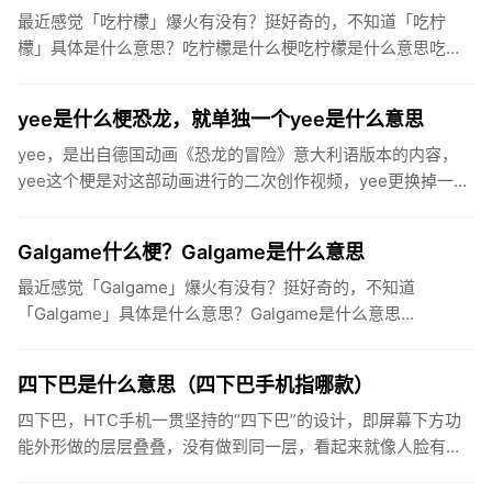
最近感觉「吃柠檬」爆火有没有？挺好奇的，不知道「吃柠
檬」具体是什么意思？吃柠檬是什么梗吃柠檬是什么意思吃柠
檬，是流行于中国大陆社交网络的一个迷因，用于表达人们羡
慕、嫉妒的心情。...
yee是什么梗恐龙，就单独一个yee是什么意思
yee，是出自德国动画《恐龙的冒险》意大利语版本的内容，
yee这个梗是对这部动画进行的二次创作视频，yee更换掉一些
其他作品中音调相似的音，或者单纯的yee音当做“yee”乐器...
Galgame什么梗？Galgame是什么意思
最近感觉「Galgame」爆火有没有？挺好奇的，不知道
「Galgame」具体是什么意思？Galgame是什么意思
Galgame（简写为“ギャルゲー”、“GAL”，罗马音：gya...
四下巴是什么意思（四下巴手机指哪款）
四下巴，HTC手机一贯坚持的“四下巴”的设计，即屏幕下方功
能外形做的层层叠叠，没有做到同一层，看起来就像人脸有四
个下巴一样。尤其是指HTCOneM8这款手机，“感人的四下巴”