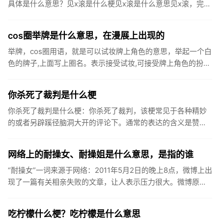
具体是什么意思？见x滚是什么梗见x滚是什么意思见x滚，完整
句是“看见xx我就滚进来了”，是一句使用频率较高的网络用
语。来...
cos圈举牌是什么意思，在漫展上出现的
举牌，cos圈用语，就是可以试妆牌上角色的意思，举起一个白
色的牌子,上面写上圈名。表示接受试妆,可接受牌上角色的扮
演,可试拍牌上的角色。一般在漫展上出现。一般出现在漫展
上，非官...
你杀死了裁判是什么梗
你杀死了裁判是什么梗：你杀死了裁判，该梗常见于各种精妙
的或者另辟蹊径脑洞大开的评论下。通常的表达的含义是赞美
这个人的评论特别精彩，表示简直就是当仁不让当之无愧的神
评论热评第一的...
网络上的耐操女、耐操姐是什么意思，是指的谁
“耐操女”一词来源于网络：2011年5月2日的晚上8点，微博上出
现了一篇有关相亲失败的文章，让人表示压力很大。微博原文
上说：“相亲回来了，失败！我不明白是我长的丑啊？还是什么
原...
吃柠檬什么梗？吃柠檬是什么意思