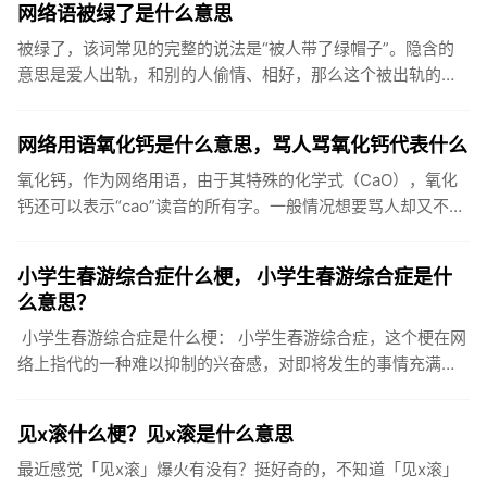
网络语被绿了是什么意思
被绿了，该词常见的完整的说法是“被人带了绿帽子”。隐含的
意思是爱人出轨，和别的人偷情、相好，那么这个被出轨的一
方就被称做是被戴了绿帽子，被绿了。“被绿了”出处在哪上面
提到了该词...
网络用语氧化钙是什么意思，骂人骂氧化钙代表什么
氧化钙，作为网络用语，由于其特殊的化学式（CaO），氧化
钙还可以表示“cao”读音的所有字。一般情况想要骂人却又不想
太直接就会说氧化钙。出自一个内涵段子：女神给我发来一句
缺氧化...
小学生春游综合症什么梗， 小学生春游综合症是什
么意思？
小学生春游综合症是什么梗： 小学生春游综合症，这个梗在网
络上指代的一种难以抑制的兴奋感，对即将发生的事情充满了
期待。这种兴奋的感觉就好像小学时候学校通知要去春游了一
样，开始为...
见x滚什么梗？见x滚是什么意思
最近感觉「见x滚」爆火有没有？挺好奇的，不知道「见x滚」