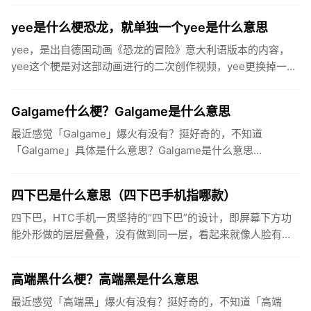
慕、嫉妒的心情。...
yee是什么梗恐龙，就单独一个yee是什么意思
yee，是出自德国动画《恐龙的冒险》意大利语版本的内容，
yee这个梗是对这部动画进行的二次创作视频，yee更换掉一些
其他作品中音调相似的音，或者单纯的yee音当做“yee”乐器...
Galgame什么梗？Galgame是什么意思
最近感觉「Galgame」爆火有没有？挺好奇的，不知道
「Galgame」具体是什么意思？Galgame是什么意思
Galgame（简写为“ギャルゲー”、“GAL”，罗马音：gya...
四下巴是什么意思（四下巴手机指哪款）
四下巴，HTC手机一贯坚持的“四下巴”的设计，即屏幕下方功
能外形做的层层叠叠，没有做到同一层，看起来就像人脸有四
个下巴一样。尤其是指HTCOneM8这款手机，“感人的四下巴”
四...
高端黑什么梗？高端黑是什么意思
最近感觉「高端黑」爆火有没有？挺好奇的，不知道「高端