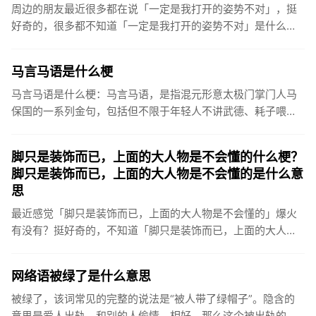
周边的朋友最近很多都在说「一定是我打开的姿势不对」，挺
好奇的，很多都不知道「一定是我打开的姿势不对」是什么意
思？一定是我打开的方式不对是什么梗什么意思一定是我打开
的姿势不对，是...
马言马语是什么梗
马言马语是什么梗：马言马语，是指混元形意太极门掌门人马
保国的一系列金句，包括但不限于年轻人不讲武德、耗子喂
汁、有bear来、“原来是佐田”、“看到xx，啪一下我就xx，很快
啊！...
脚只是装饰而已，上面的大人物是不会懂的什么梗？
脚只是装饰而已，上面的大人物是不会懂的是什么意
思
最近感觉「脚只是装饰而已，上面的大人物是不会懂的」爆火
有没有？挺好奇的，不知道「脚只是装饰而已，上面的大人物
是不会懂的」具体是什么意思？脚只是装饰而已，上面的大人
物是不会懂的是...
网络语被绿了是什么意思
被绿了，该词常见的完整的说法是“被人带了绿帽子”。隐含的
意思是爱人出轨，和别的人偷情、相好，那么这个被出轨的一