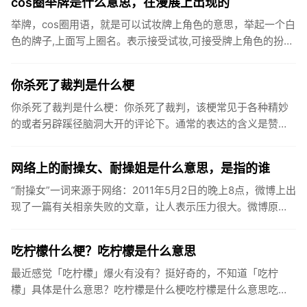
cos圈举牌是什么意思，在漫展上出现的
举牌，cos圈用语，就是可以试妆牌上角色的意思，举起一个白
色的牌子,上面写上圈名。表示接受试妆,可接受牌上角色的扮
演,可试拍牌上的角色。一般在漫展上出现。一般出现在漫展
上，非官...
你杀死了裁判是什么梗
你杀死了裁判是什么梗：你杀死了裁判，该梗常见于各种精妙
的或者另辟蹊径脑洞大开的评论下。通常的表达的含义是赞美
这个人的评论特别精彩，表示简直就是当仁不让当之无愧的神
评论热评第一的...
网络上的耐操女、耐操姐是什么意思，是指的谁
“耐操女”一词来源于网络：2011年5月2日的晚上8点，微博上出
现了一篇有关相亲失败的文章，让人表示压力很大。微博原文
上说：“相亲回来了，失败！我不明白是我长的丑啊？还是什么
原...
吃柠檬什么梗？吃柠檬是什么意思
最近感觉「吃柠檬」爆火有没有？挺好奇的，不知道「吃柠
檬」具体是什么意思？吃柠檬是什么梗吃柠檬是什么意思吃柠
檬，是流行于中国大陆社交网络的一个迷因，用于表达人们羡