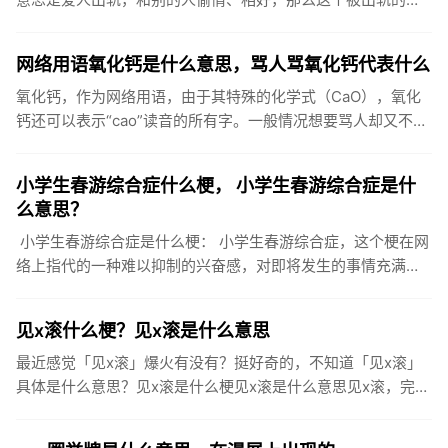
方就被称做是被戴了绿帽子，被绿了。“被绿了”出处在哪上面
提到了该词...
网络用语氧化钙是什么意思，骂人骂氧化钙代表什么
氧化钙，作为网络用语，由于其特殊的化学式（CaO），氧化
钙还可以表示“cao”读音的所有字。一般情况想要骂人却又不想
太直接就会说氧化钙。出自一个内涵段子：女神给我发来一句
缺氧化...
小学生春游综合症什么梗， 小学生春游综合症是什
么意思？
小学生春游综合症是什么梗： 小学生春游综合症，这个梗在网
络上指代的一种难以抑制的兴奋感，对即将发生的事情充满了
期待。这种兴奋的感觉就好像小学时候学校通知要去春游了一
样，开始为...
见x滚什么梗？见x滚是什么意思
最近感觉「见x滚」爆火有没有？挺好奇的，不知道「见x滚」
具体是什么意思？见x滚是什么梗见x滚是什么意思见x滚，完整
句是“看见xx我就滚进来了”，是一句使用频率较高的网络用
语。来...